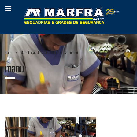
Home
Manutenção Grade de Alumíinio
manu
manu